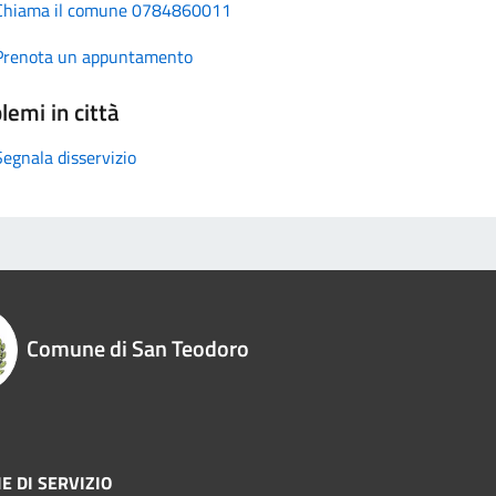
Chiama il comune 0784860011
Prenota un appuntamento
lemi in città
Segnala disservizio
Comune di San Teodoro
E DI SERVIZIO