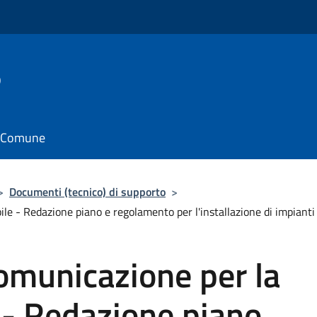
o
il Comune
>
Documenti (tecnico) di supporto
>
ile - Redazione piano e regolamento per l'installazione di impiant
comunicazione per la
 - Redazione piano