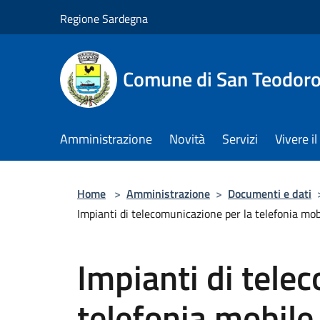
Salta al contenuto principale
Regione Sardegna
Comune di San Teodor
Amministrazione
Novità
Servizi
Vivere 
Home
>
Amministrazione
>
Documenti e dati
Impianti di telecomunicazione per la telefonia mob
Impianti di tele
telefonia mobile