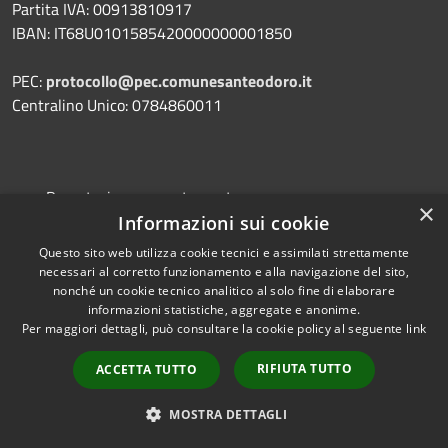
Partita IVA: 00913810917
IBAN: IT68U0101585420000000001850
PEC:
protocollo@pec.comunesanteodoro.it
Centralino Unico: 0784860011
Prenotazione appuntamento
×
Informazioni sui cookie
Segnalazione disservizio
Questo sito web utilizza cookie tecnici e assimilati strettamente
Leggi le FAQ
necessari al corretto funzionamento e alla navigazione del sito,
Richiesta assistenza
nonché un cookie tecnico analitico al solo fine di elaborare
informazioni statistiche, aggregate e anonime.
Per maggiori dettagli, può consultare la cookie policy al seguente
link
RIFIUTA TUTTO
ACCETTA TUTTO
Amministrazione trasparente
MOSTRA DETTAGLI
Informativa privacy