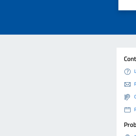
Cont
Prob