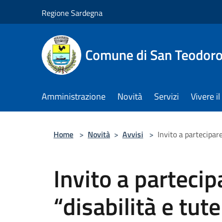
Salta al contenuto principale
Regione Sardegna
Comune di San Teodor
Amministrazione
Novità
Servizi
Vivere 
Home
>
Novità
>
Avvisi
>
Invito a partecipar
Invito a partecip
“disabilità e tute