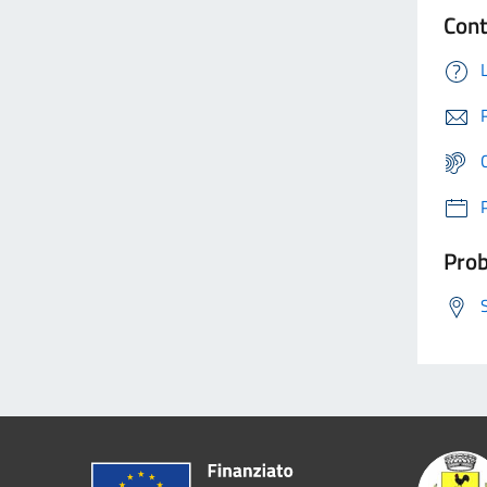
Cont
Prob