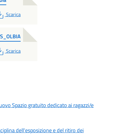
PDF
Scarica
US_OLBIA
PDF
Scarica
uovo Spazio gratuito dedicato ai ragazzi/e
plina dell'esposizione e del ritiro dei