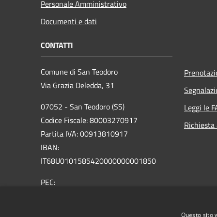
Personale Amministrativo
Documenti e dati
CONTATTI
Comune di San Teodoro
Prenotaz
Via Grazia Deledda, 31
Segnalazi
07052 - San Teodoro (SS)
Leggi le 
Codice Fiscale: 80003270917
Richiesta
Partita IVA: 00913810917
IBAN:
IT68U0101585420000000001850
PEC:
protocollo@pec.comunesanteodoro.it
Centralino Unico: 0784860011
Questo sito 