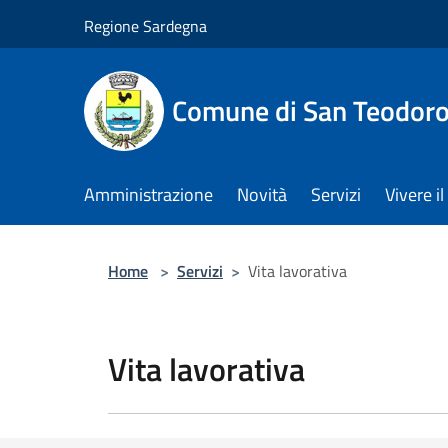
Salta al contenuto principale
Regione Sardegna
Comune di San Teodor
Amministrazione
Novità
Servizi
Vivere 
Home
>
Servizi
>
Vita lavorativa
Vita lavorativa