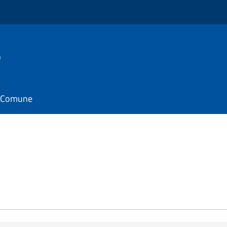
o
il Comune