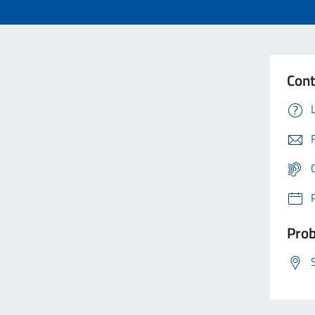
Cont
Prob