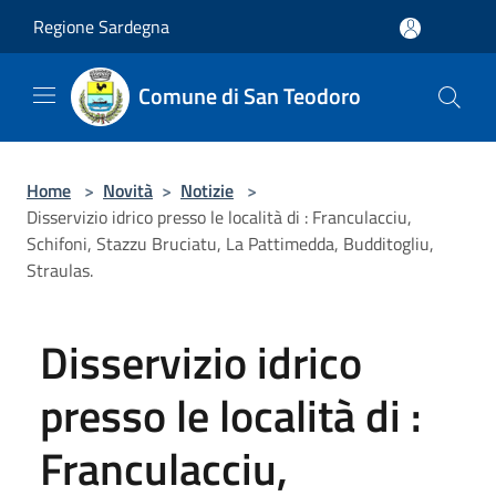
Salta al contenuto principale
Regione Sardegna
Comune di San Teodoro
Home
>
Novità
>
Notizie
>
Disservizio idrico presso le località di : Franculacciu,
Schifoni, Stazzu Bruciatu, La Pattimedda, Budditogliu,
Straulas.
Disservizio idrico
presso le località di :
Franculacciu,