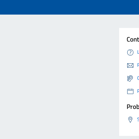
Cont
Prob