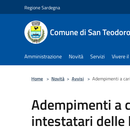
Salta al contenuto principale
Regione Sardegna
Comune di San Teodor
Amministrazione
Novità
Servizi
Vivere 
Home
>
Novità
>
Avvisi
>
Adempimenti a carico
Adempimenti a ca
intestatari delle