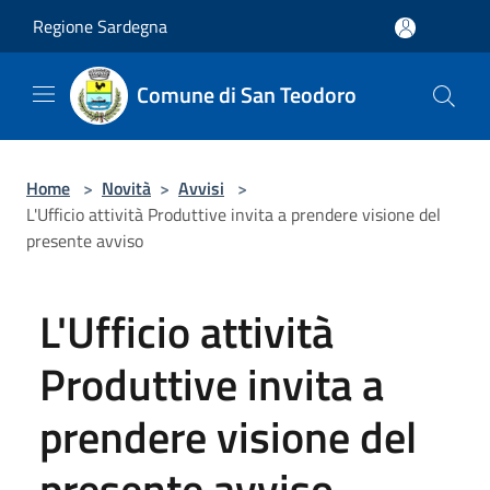
Salta al contenuto principale
Regione Sardegna
Comune di San Teodoro
Home
>
Novità
>
Avvisi
>
L'Ufficio attività Produttive invita a prendere visione del
presente avviso
L'Ufficio attività
Produttive invita a
prendere visione del
presente avviso