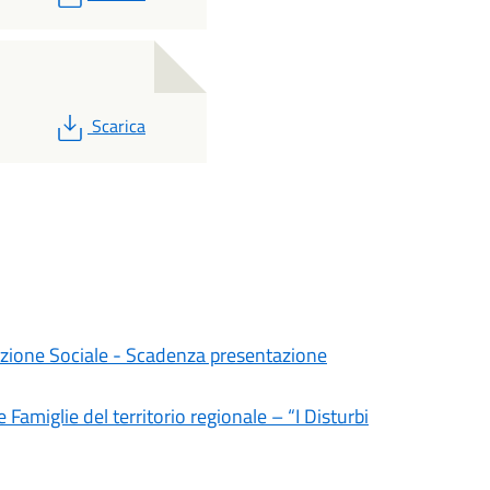
PDF
Scarica
mozione Sociale - Scadenza presentazione
Famiglie del territorio regionale – “I Disturbi