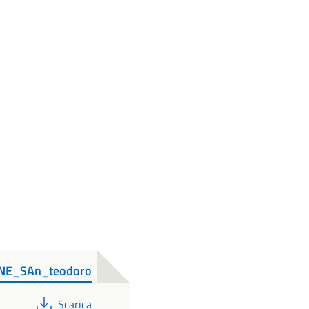
NE_SAn_teodoro
PDF
Scarica