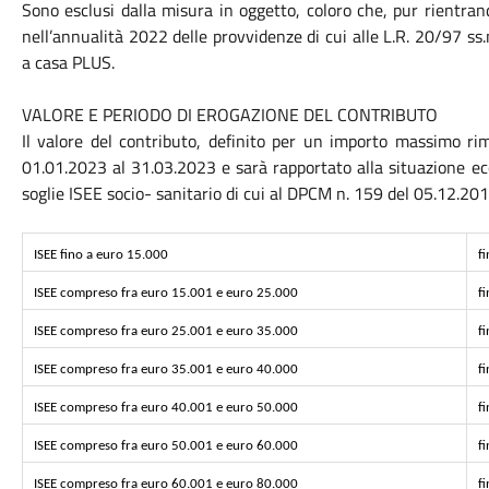
Sono esclusi dalla misura in oggetto, coloro che, pur rientra
nell’annualità 2022 delle provvidenze di cui alle L.R. 20/97 ss.
a casa PLUS.
VALORE E PERIODO DI EROGAZIONE DEL CONTRIBUTO
Il valore del contributo, definito per un importo massimo ri
01.01.2023 al 31.03.2023 e sarà rapportato alla situazione ec
soglie ISEE socio- sanitario di cui al DPCM n. 159 del 05.12.20
ISEE fino a euro 15.000
f
ISEE compreso fra euro 15.001 e euro 25.000
f
ISEE compreso fra euro 25.001 e euro 35.000
f
ISEE compreso fra euro 35.001 e euro 40.000
f
ISEE compreso fra euro 40.001 e euro 50.000
f
ISEE compreso fra euro 50.001 e euro 60.000
f
ISEE compreso fra euro 60.001 e euro 80.000
f