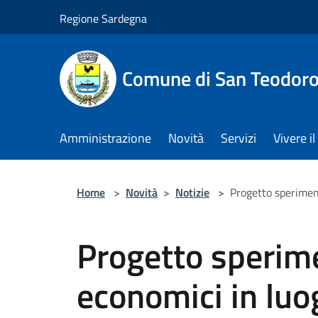
Salta al contenuto principale
Regione Sardegna
Comune di San Teodor
Amministrazione
Novità
Servizi
Vivere 
Home
>
Novità
>
Notizie
>
Progetto speriment
Progetto sperime
economici in luog