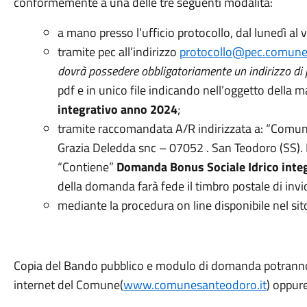
conformemente a una delle tre seguenti modalità:
a mano presso l’ufficio protocollo, dal lunedì al 
tramite pec all’indirizzo
protocollo@pec.comune
dovrà possedere obbligatoriamente un indirizzo di p
pdf e in unico file indicando nell’oggetto della m
integrativo anno 202
4
;
tramite raccomandata A/R indirizzata a: “Comune 
Grazia Deledda snc – 07052 . San Teodoro (SS). 
“Contiene”
Domanda Bonus Sociale Idrico inte
della domanda farà fede il timbro postale di invi
mediante la procedura on line disponibile nel si
Copia del Bando pubblico e modulo di domanda potranno e
internet del Comune(
www.comunesanteodoro.it
) oppure