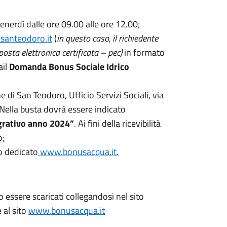
venerdì dalle ore 09.00 alle ore 12.00;
santeodoro.it
(
in questo caso, il richiedente
osta elettronica certificata – pec)
in formato
ail
Domanda Bonus Sociale Idrico
di San Teodoro, Ufficio Servizi Sociali, via
Nella busta dovrà essere indicato
grativo anno 202
4”
. Ai fini della ricevibilità
o;
to dedicato
www.bonusacqua.it.
ssere scaricati collegandosi nel sito
 al sito
www.bonusacqua.it