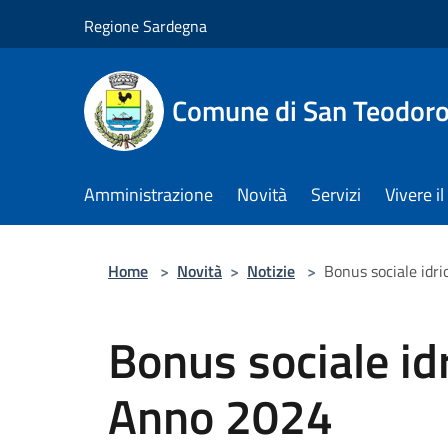
Salta al contenuto principale
Regione Sardegna
Comune di San Teodor
Amministrazione
Novità
Servizi
Vivere 
Home
>
Novità
>
Notizie
>
Bonus sociale idr
Bonus sociale idr
Anno 2024