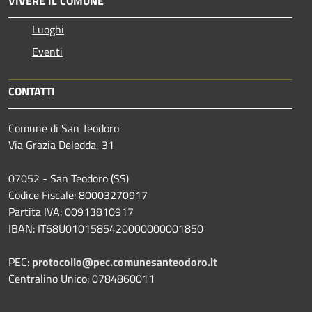
VIVERE IL COMUNE
Luoghi
Eventi
CONTATTI
Comune di San Teodoro
Via Grazia Deledda, 31
07052 - San Teodoro (SS)
Codice Fiscale: 80003270917
Partita IVA: 00913810917
IBAN: IT68U0101585420000000001850
PEC:
protocollo@pec.comunesanteodoro.it
Centralino Unico: 0784860011