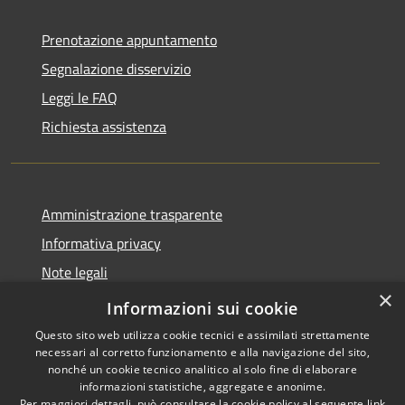
Prenotazione appuntamento
Segnalazione disservizio
Leggi le FAQ
Richiesta assistenza
Amministrazione trasparente
Informativa privacy
Note legali
×
Dichiarazione di accessibilità
Informazioni sui cookie
Questo sito web utilizza cookie tecnici e assimilati strettamente
necessari al corretto funzionamento e alla navigazione del sito,
nonché un cookie tecnico analitico al solo fine di elaborare
informazioni statistiche, aggregate e anonime.
RSS
Copyright © 2026 • Comune di
Per maggiori dettagli, può consultare la cookie policy al seguente
link