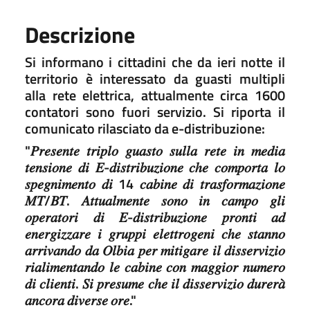
Descrizione
Si informano i cittadini che da ieri notte il
territorio è interessato da guasti multipli
alla rete elettrica, attualmente circa 1600
contatori sono fuori servizio. Si riporta il
comunicato rilasciato da e-distribuzione:
"
𝑃𝑟𝑒𝑠𝑒𝑛𝑡𝑒 𝑡𝑟𝑖𝑝𝑙𝑜 𝑔𝑢𝑎𝑠𝑡𝑜 𝑠𝑢𝑙𝑙𝑎 𝑟𝑒𝑡𝑒 𝑖𝑛 𝑚𝑒𝑑𝑖𝑎
𝑡𝑒𝑛𝑠𝑖𝑜𝑛𝑒 𝑑𝑖 𝐸-𝑑𝑖𝑠𝑡𝑟𝑖𝑏𝑢𝑧𝑖𝑜𝑛𝑒 𝑐ℎ𝑒 𝑐𝑜𝑚𝑝𝑜𝑟𝑡𝑎 𝑙𝑜
𝑠𝑝𝑒𝑔𝑛𝑖𝑚𝑒𝑛𝑡𝑜 𝑑𝑖 14 𝑐𝑎𝑏𝑖𝑛𝑒 𝑑𝑖 𝑡𝑟𝑎𝑠𝑓𝑜𝑟𝑚𝑎𝑧𝑖𝑜𝑛𝑒
𝑀𝑇/𝐵𝑇. 𝐴𝑡𝑡𝑢𝑎𝑙𝑚𝑒𝑛𝑡𝑒 𝑠𝑜𝑛𝑜 𝑖𝑛 𝑐𝑎𝑚𝑝𝑜 𝑔𝑙𝑖
𝑜𝑝𝑒𝑟𝑎𝑡𝑜𝑟𝑖 𝑑𝑖 𝐸-𝑑𝑖𝑠𝑡𝑟𝑖𝑏𝑢𝑧𝑖𝑜𝑛𝑒 𝑝𝑟𝑜𝑛𝑡𝑖 𝑎𝑑
𝑒𝑛𝑒𝑟𝑔𝑖𝑧𝑧𝑎𝑟𝑒 𝑖 𝑔𝑟𝑢𝑝𝑝𝑖 𝑒𝑙𝑒𝑡𝑡𝑟𝑜𝑔𝑒𝑛𝑖 𝑐ℎ𝑒 𝑠𝑡𝑎𝑛𝑛𝑜
𝑎𝑟𝑟𝑖𝑣𝑎𝑛𝑑𝑜 𝑑𝑎 𝑂𝑙𝑏𝑖𝑎 𝑝𝑒𝑟 𝑚𝑖𝑡𝑖𝑔𝑎𝑟𝑒 𝑖𝑙 𝑑𝑖𝑠𝑠𝑒𝑟𝑣𝑖𝑧𝑖𝑜
𝑟𝑖𝑎𝑙𝑖𝑚𝑒𝑛𝑡𝑎𝑛𝑑𝑜 𝑙𝑒 𝑐𝑎𝑏𝑖𝑛𝑒 𝑐𝑜𝑛 𝑚𝑎𝑔𝑔𝑖𝑜𝑟 𝑛𝑢𝑚𝑒𝑟𝑜
𝑑𝑖 𝑐𝑙𝑖𝑒𝑛𝑡𝑖. 𝑆𝑖 𝑝𝑟𝑒𝑠𝑢𝑚𝑒 𝑐ℎ𝑒 𝑖𝑙 𝑑𝑖𝑠𝑠𝑒𝑟𝑣𝑖𝑧𝑖𝑜 𝑑𝑢𝑟𝑒𝑟𝑎̀
𝑎𝑛𝑐𝑜𝑟𝑎 𝑑𝑖𝑣𝑒𝑟𝑠𝑒 𝑜𝑟𝑒."