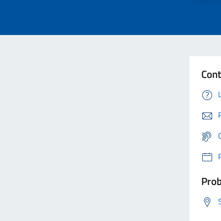
Cont
Prob