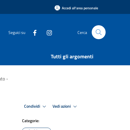
Accedi all'area personale
Seguici su
Cerca
Tutti gli argomenti
ato -
Condividi
Vedi azioni
Categorie: