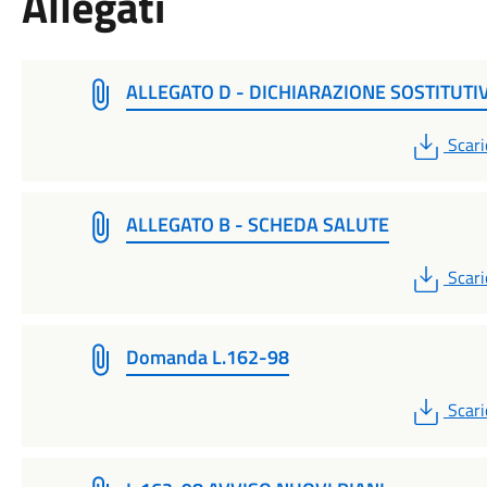
Allegati
ALLEGATO D - DICHIARAZIONE SOSTITUTI
PDF
Scari
ALLEGATO B - SCHEDA SALUTE
PDF
Scari
Domanda L.162-98
PDF
Scari