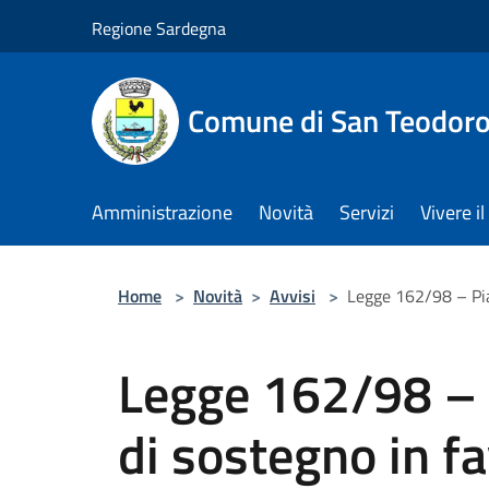
Salta al contenuto principale
Regione Sardegna
Comune di San Teodor
Amministrazione
Novità
Servizi
Vivere 
Home
>
Novità
>
Avvisi
>
Legge 162/98 – Pian
Legge 162/98 – P
di sostegno in f