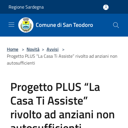
Salta al contenuto principale
Regione Sardegna
Comune di San Teodoro
Home
>
Novità
>
Avvisi
>
Progetto PLUS “La Casa Ti Assiste” rivolto ad anziani non
autosufficienti
Progetto PLUS “La
Casa Ti Assiste”
rivolto ad anziani non
autosufficienti