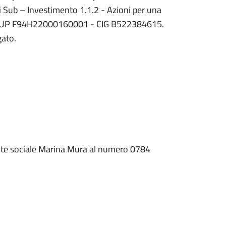
ti Sub – Investimento 1.1.2 - Azioni per una
ni. CUP F94H22000160001 - CIG B522384615.
gato.
tente sociale Marina Mura al numero 0784