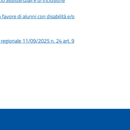
io assistenziali e di inclusione
n favore di alunni con disabilità e/o
 regionale 11/09/2025 n. 24 art. 9