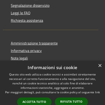
Segnalazione disservizio
Leggi le FAQ
Richiesta assistenza
Amministrazione trasparente
Informativa privacy
Note legali
×
Dichiarazione di accessibilità
Informazioni sui cookie
Questo sito web utilizza cookie tecnici e assimilati strettamente
necessari al corretto funzionamento e alla navigazione del sito,
nonché un cookie tecnico analitico al solo fine di elaborare
informazioni statistiche, aggregate e anonime.
RSS
Copyright © 2026 • Comune di
Per maggiori dettagli, può consultare la cookie policy al seguente
link
Accessibilità
San Teodoro • Powered by
Privacy
Municipium
Accesso
•
RIFIUTA TUTTO
ACCETTA TUTTO