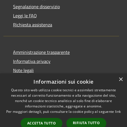
Segnalazione disservizio
Leggi le FAQ
Richiesta assistenza
Amministrazione trasparente
Informativa privacy
Note legali
×
Dichiarazione di accessibilità
Informazioni sui cookie
Questo sito web utilizza cookie tecnici e assimilati strettamente
necessari al corretto funzionamento e alla navigazione del sito,
nonché un cookie tecnico analitico al solo fine di elaborare
informazioni statistiche, aggregate e anonime.
RSS
Copyright © 2026 • Comune di
Per maggiori dettagli, può consultare la cookie policy al seguente
link
Accessibilità
San Teodoro • Powered by
Privacy
Municipium
Accesso
•
RIFIUTA TUTTO
ACCETTA TUTTO