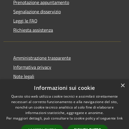
Prenotazione appuntamento
Segnalazione disservizio
Leggi le FAQ
Richiesta assistenza
Amministrazione trasparente
Informativa privacy
Note legali
×
Dichiarazione di accessibilità
Informazioni sui cookie
Questo sito web utilizza cookie tecnici e assimilati strettamente
necessari al corretto funzionamento e alla navigazione del sito,
nonché un cookie tecnico analitico al solo fine di elaborare
informazioni statistiche, aggregate e anonime.
RSS
Copyright © 2026 • Comune di
Per maggiori dettagli, può consultare la cookie policy al seguente
link
Accessibilità
San Teodoro • Powered by
Privacy
Municipium
Accesso
•