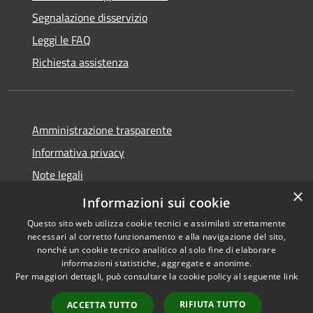
Segnalazione disservizio
Leggi le FAQ
Richiesta assistenza
Amministrazione trasparente
Informativa privacy
Note legali
×
Dichiarazione di accessibilità
Informazioni sui cookie
Questo sito web utilizza cookie tecnici e assimilati strettamente
necessari al corretto funzionamento e alla navigazione del sito,
nonché un cookie tecnico analitico al solo fine di elaborare
informazioni statistiche, aggregate e anonime.
RSS
Copyright © 2026 • Comune di
Per maggiori dettagli, può consultare la cookie policy al seguente
link
Accessibilità
San Teodoro • Powered by
Privacy
Municipium
Accesso
•
RIFIUTA TUTTO
ACCETTA TUTTO