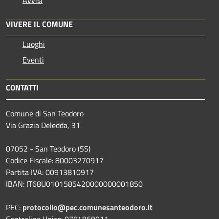
VIVERE IL COMUNE
Luoghi
Eventi
CONTATTI
Comune di San Teodoro
Via Grazia Deledda, 31
07052 - San Teodoro (SS)
Codice Fiscale: 80003270917
Partita IVA: 00913810917
IBAN: IT68U0101585420000000001850
PEC:
protocollo@pec.comunesanteodoro.it
Centralino Unico: 0784860011