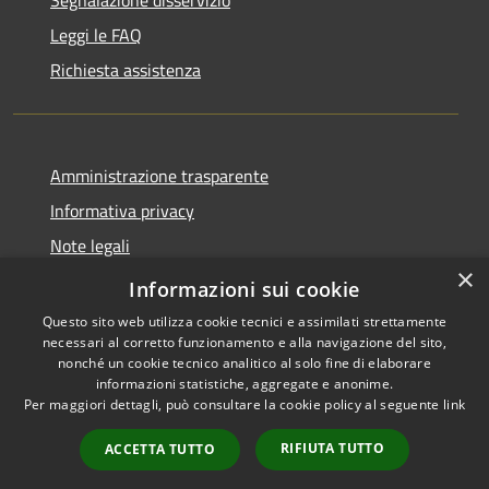
Leggi le FAQ
Richiesta assistenza
Amministrazione trasparente
Informativa privacy
Note legali
×
Dichiarazione di accessibilità
Informazioni sui cookie
Questo sito web utilizza cookie tecnici e assimilati strettamente
necessari al corretto funzionamento e alla navigazione del sito,
nonché un cookie tecnico analitico al solo fine di elaborare
informazioni statistiche, aggregate e anonime.
RSS
Copyright © 2026 • Comune di
Per maggiori dettagli, può consultare la cookie policy al seguente
link
Accessibilità
San Teodoro • Powered by
Privacy
Municipium
Accesso
•
RIFIUTA TUTTO
ACCETTA TUTTO
Cookie
redazione