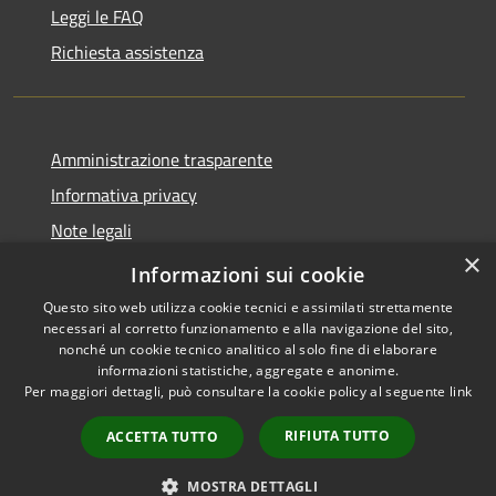
Leggi le FAQ
Richiesta assistenza
Amministrazione trasparente
Informativa privacy
Note legali
×
Dichiarazione di accessibilità
Informazioni sui cookie
Questo sito web utilizza cookie tecnici e assimilati strettamente
necessari al corretto funzionamento e alla navigazione del sito,
nonché un cookie tecnico analitico al solo fine di elaborare
informazioni statistiche, aggregate e anonime.
RSS
Copyright © 2026 • Comune di
Per maggiori dettagli, può consultare la cookie policy al seguente
link
Accessibilità
San Teodoro • Powered by
Privacy
Municipium
Accesso
•
RIFIUTA TUTTO
ACCETTA TUTTO
Cookie
redazione
Mappa del sito
MOSTRA DETTAGLI