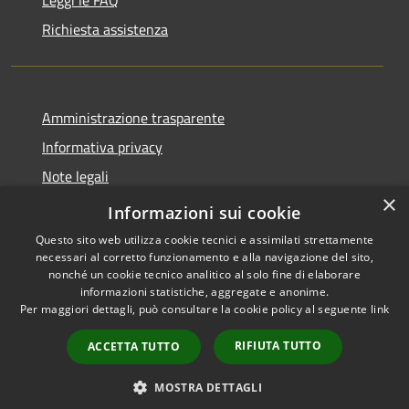
Richiesta assistenza
Amministrazione trasparente
Informativa privacy
Note legali
×
Dichiarazione di accessibilità
Informazioni sui cookie
Questo sito web utilizza cookie tecnici e assimilati strettamente
necessari al corretto funzionamento e alla navigazione del sito,
nonché un cookie tecnico analitico al solo fine di elaborare
informazioni statistiche, aggregate e anonime.
RSS
Copyright © 2026 • Comune di
Per maggiori dettagli, può consultare la cookie policy al seguente
link
Accessibilità
San Teodoro • Powered by
Privacy
Municipium
Accesso
•
RIFIUTA TUTTO
ACCETTA TUTTO
Cookie
redazione
Mappa del sito
MOSTRA DETTAGLI