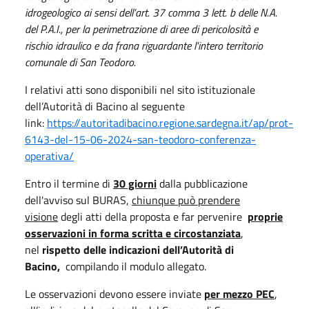
idrogeologico ai sensi dell’art. 37 comma 3 lett. b delle N.A.
del P.A.I., per la perimetrazione di aree di pericolosità e
rischio idraulico e da frana riguardante l'intero territorio
comunale di San Teodoro.
I relativi atti sono disponibili nel sito istituzionale
dell’Autorità di Bacino al seguente
link:
https://autoritadibacino.regione.sardegna.it/ap/prot-
6143-del-15-06-2024-san-teodoro-conferenza-
operativa/
Entro il termine di
30 giorni
dalla pubblicazione
dell'avviso sul BURAS,
chiunque può prendere
visione
degli atti della proposta e far pervenire
proprie
osservazioni in forma scritta
e circostanziata
,
nel
rispetto delle indicazioni dell’Autorità di
Bacino,
compilando il modulo allegato.
Le osservazioni devono essere inviate
per mezzo PEC
,