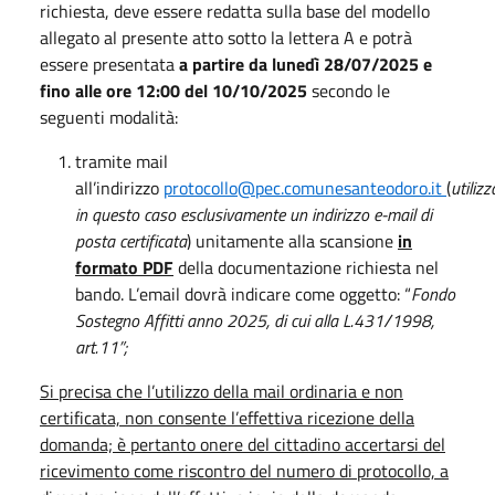
richiesta, deve essere redatta sulla base del modello
allegato al presente atto sotto la lettera A e potrà
essere presentata
a partire da lunedì 28/07/2025 e
fino alle ore 12:00 del 10/10/2025
secondo le
seguenti modalità:
tramite mail
all’indirizzo
protocollo@pec.comunesanteodoro.it
(
utiliz
in questo caso esclusivamente un indirizzo e-mail di
posta certificata
) unitamente alla scansione
in
formato PDF
della documentazione richiesta nel
bando. L’email dovrà indicare come oggetto: “
Fondo
Sostegno Affitti anno 2025, di cui alla L.431/1998,
art.11”;
Si precisa che l’utilizzo della mail ordinaria e non
certificata, non consente l’effettiva ricezione della
domanda; è pertanto onere del cittadino accertarsi del
ricevimento come riscontro del numero di protocollo, a