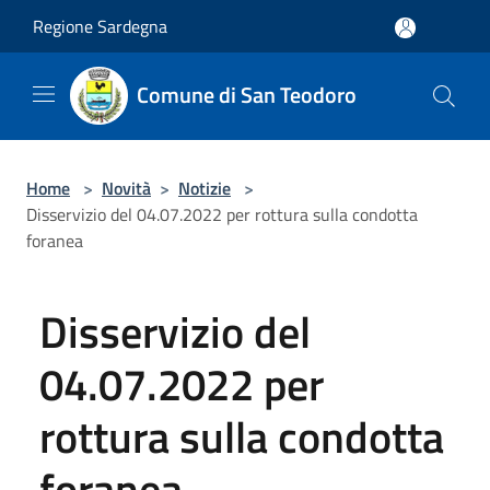
Salta al contenuto principale
Regione Sardegna
Comune di San Teodoro
Home
>
Novità
>
Notizie
>
Disservizio del 04.07.2022 per rottura sulla condotta
foranea
Disservizio del
04.07.2022 per
rottura sulla condotta
foranea