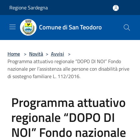
Salta al contenuto principale
Regione Sardegna
Comune di San Teodoro
Home
>
Novità
>
Avvisi
>
Programma attuativo regionale “DOPO DI NOI” Fondo
nazionale per l’assistenza alle persone con disabilità prive
di sostegno familiare L. 112/2016.
Programma attuativo
regionale “DOPO DI
NOI” Fondo nazionale