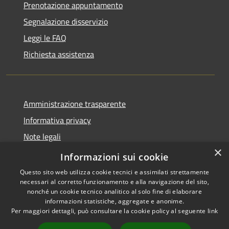
Prenotazione appuntamento
Segnalazione disservizio
Leggi le FAQ
Richiesta assistenza
Amministrazione trasparente
Informativa privacy
Note legali
×
Dichiarazione di accessibilità
Informazioni sui cookie
Questo sito web utilizza cookie tecnici e assimilati strettamente
necessari al corretto funzionamento e alla navigazione del sito,
nonché un cookie tecnico analitico al solo fine di elaborare
informazioni statistiche, aggregate e anonime.
RSS
Copyright © 2026 • Comune di
Per maggiori dettagli, può consultare la cookie policy al seguente
link
Accessibilità
San Teodoro • Powered by
Privacy
Municipium
Accesso