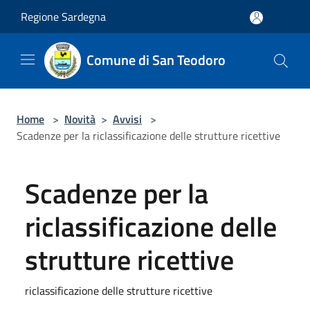
Salta al contenuto principale
Regione Sardegna
Comune di San Teodoro
Home
>
Novità
>
Avvisi
>
Scadenze per la riclassificazione delle strutture ricettive
Scadenze per la
riclassificazione delle
strutture ricettive
riclassificazione delle strutture ricettive