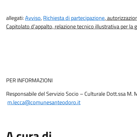
allegati:
Avviso
,
Richiesta di partecipazione
, autorizzazio
Capitolato d’appalto, relazione tecnico illustrativa per la 
PER INFORMAZIONI
Responsabile del Servizio Socio – Culturale Dott.ssa M
m.lecca@comunesanteodoro.it
A cura di