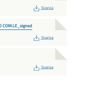
PDF
Scarica
 COM.LE_signed
PDF
Scarica
PDF
Scarica