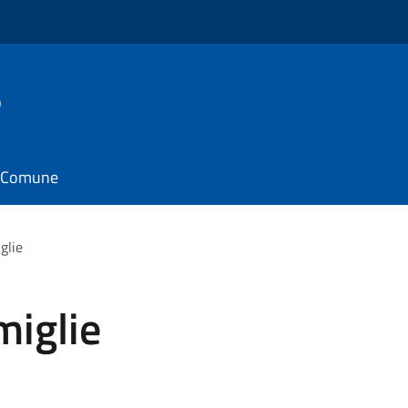
o
il Comune
glie
miglie