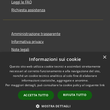
Leggi le FAQ
Richiesta assistenza
Amministrazione trasparente
Informativa privacy
Note legali
×
Dichiarazione di accessibilità
Informazioni sui cookie
Questo sito web utilizza cookie tecnici e assimilati strettamente
necessari al corretto funzionamento e alla navigazione del sito,
nonché un cookie tecnico analitico al solo fine di elaborare
informazioni statistiche, aggregate e anonime.
RSS
Copyright © 2026 • Comune di
Per maggiori dettagli, può consultare la cookie policy al seguente
link
Accessibilità
San Teodoro • Powered by
Privacy
Municipium
Accesso
•
RIFIUTA TUTTO
ACCETTA TUTTO
Cookie
redazione
Mappa del sito
MOSTRA DETTAGLI