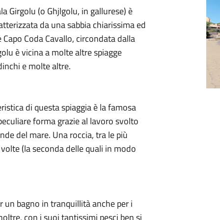
 Girgolu (o Ghjlgolu, in gallurese) è
atterizzata da una sabbia chiarissima ed
e Capo Coda Cavallo, circondata dalla
olu è vicina a molte altre spiagge
dinchi e molte altre.
ristica di questa spiaggia è la famosa
eculiare forma grazie al lavoro svolto
onde del mare. Una roccia, tra le più
 volte (la seconda delle quali in modo
er un bagno in tranquillità anche per i
oltre, con i suoi tantissimi pesci ben si