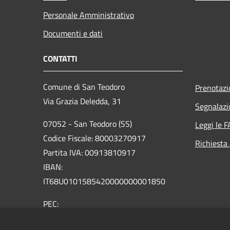
Personale Amministrativo
Documenti e dati
CONTATTI
Comune di San Teodoro
Prenotaz
Via Grazia Deledda, 31
Segnalazi
07052 - San Teodoro (SS)
Leggi le 
Codice Fiscale: 80003270917
Richiesta
Partita IVA: 00913810917
IBAN:
IT68U0101585420000000001850
PEC:
protocollo@pec.comunesanteodoro.it