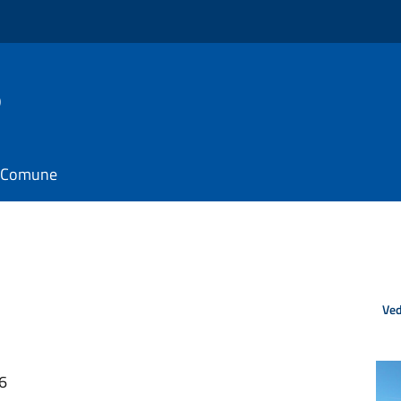
o
il Comune
Ved
06