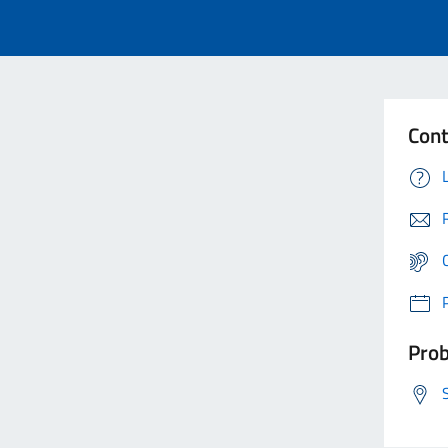
Cont
Prob