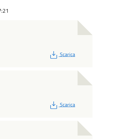
7:21
PDF
Scarica
PDF
Scarica