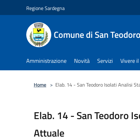
Salta al contenuto principale
Regione Sardegna
Comune di San Teodor
Amministrazione
Novità
Servizi
Vivere 
Home
>
Elab. 14 - San Teodoro Isolati Analisi St
Elab. 14 - San Teodoro Iso
Attuale