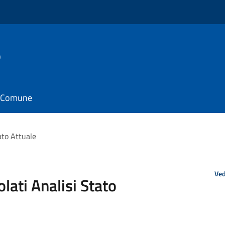
o
il Comune
ato Attuale
Ved
lati Analisi Stato