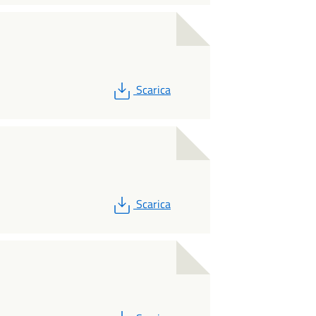
PDF
Scarica
PDF
Scarica