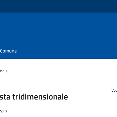
o
il Comune
onale
Ved
ista tridimensionale
7:27