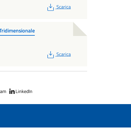
PDF
Scarica
Tridimensionale
PDF
Scarica
ram
LinkedIn