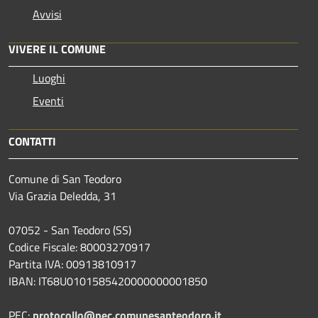
Avvisi
VIVERE IL COMUNE
Luoghi
Eventi
CONTATTI
Comune di San Teodoro
Via Grazia Deledda, 31
07052 - San Teodoro (SS)
Codice Fiscale: 80003270917
Partita IVA: 00913810917
IBAN: IT68U0101585420000000001850
PEC:
protocollo@pec.comunesanteodoro.it