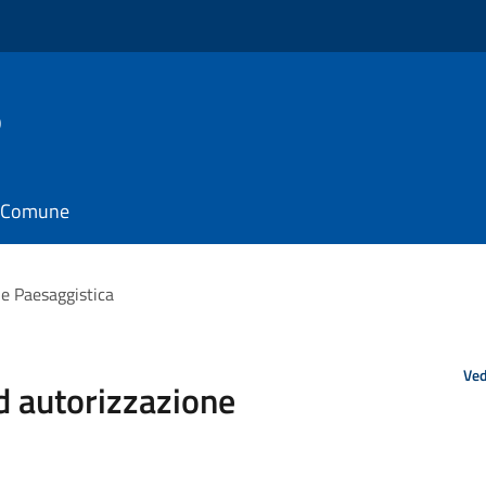
o
il Comune
ne Paesaggistica
Ved
d autorizzazione