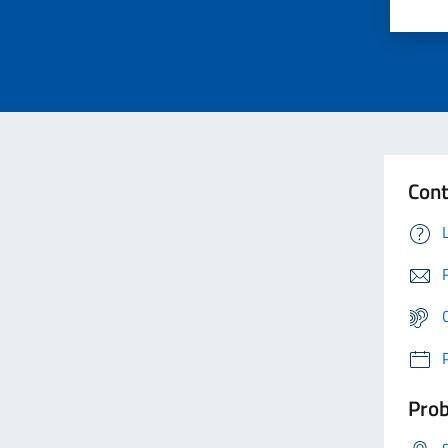
Cont
Prob