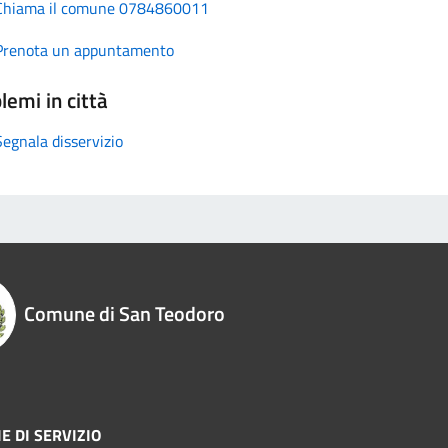
Chiama il comune 0784860011
Prenota un appuntamento
lemi in città
Segnala disservizio
Comune di San Teodoro
E DI SERVIZIO