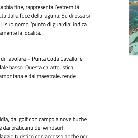
sabbia fine, rappresenta l’estremità
ata dalla foce della laguna. Su di essa si
. Il suo nome, ‘punto di guardia’, indica
mente la località.
a di Tavolara – Punta Coda Cavallo, è
ndale basso. Questa caratteristica,
 tramontana e dal maestrale, rende
ldìa, dal golf con campo a nove buche
dai praticanti del windsurf.
illaggio turistico con accesso anche per