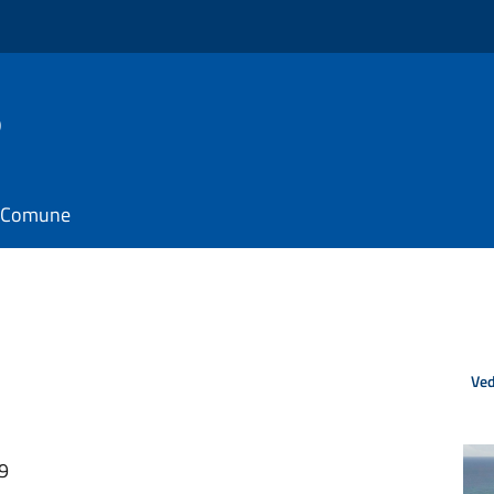
o
il Comune
Ved
39