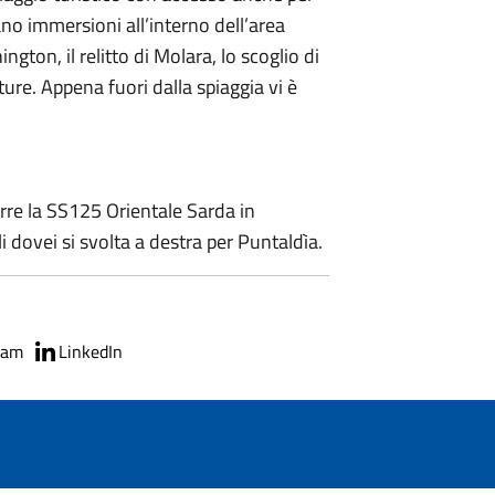
zano immersioni all’interno dell’area
gton, il relitto di Molara, lo scoglio di
ture. Appena fuori dalla spiaggia vi è
orre la SS125 Orientale Sarda in
ili dovei si svolta a destra per Puntaldìa.
ram
LinkedIn