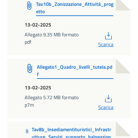
Tav10b_Zonizzazione_Attività_prog
etto
13-02-2025
PDF
Allegato 9.35 MB formato
pdf
Scarica
Allegato1_Quadro_livelli_tutela.pd
f
13-02-2025
PDF
Allegato 5.72 MB formato
p7m
Scarica
Tav8b_Insediamentituristici_Infrastr
utture_Servizi_supporto_balneazion