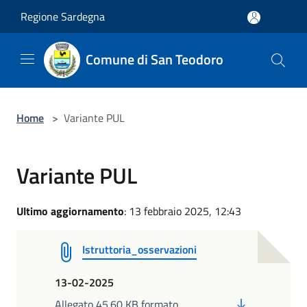
Salta al contenuto principale
Regione Sardegna
Comune di San Teodoro
Home
>
Variante PUL
Variante PUL
Ultimo aggiornamento
: 13 febbraio 2025, 12:43
Istruttoria_osservazioni
13-02-2025
PDF
Allegato 45.60 KB formato