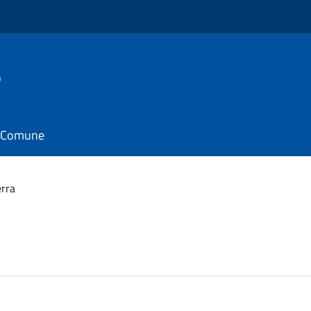
o
il Comune
erra