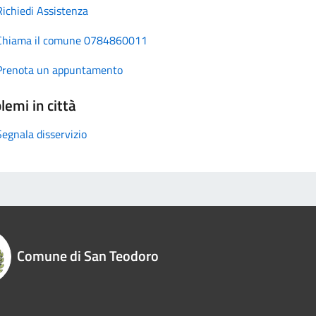
Richiedi Assistenza
Chiama il comune 0784860011
Prenota un appuntamento
lemi in città
Segnala disservizio
Comune di San Teodoro