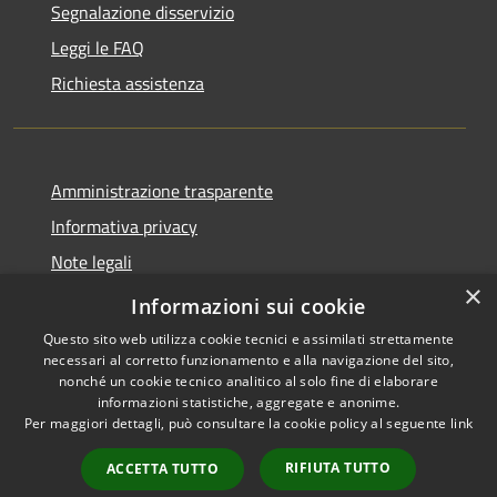
Segnalazione disservizio
Leggi le FAQ
Richiesta assistenza
Amministrazione trasparente
Informativa privacy
Note legali
×
Dichiarazione di accessibilità
Informazioni sui cookie
Questo sito web utilizza cookie tecnici e assimilati strettamente
necessari al corretto funzionamento e alla navigazione del sito,
nonché un cookie tecnico analitico al solo fine di elaborare
informazioni statistiche, aggregate e anonime.
RSS
Copyright © 2026 • Comune di
Per maggiori dettagli, può consultare la cookie policy al seguente
link
Accessibilità
San Teodoro • Powered by
Privacy
Municipium
Accesso
•
RIFIUTA TUTTO
ACCETTA TUTTO
Cookie
redazione