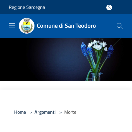
Salta al contenuto principale
Regione Sardegna
Comune di San Teodoro
Home
>
Argomenti
>
Morte