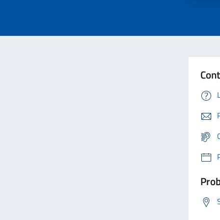
Cont
Prob