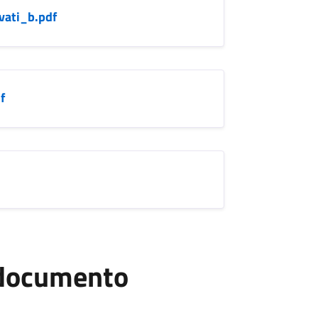
vati_b.pdf
f
l documento