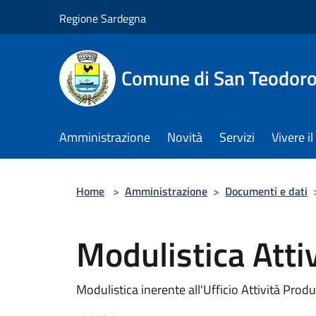
Salta al contenuto principale
Regione Sardegna
Comune di San Teodor
Amministrazione
Novità
Servizi
Vivere 
Home
>
Amministrazione
>
Documenti e dati
Modulistica Atti
Modulistica inerente all'Ufficio Attività Pro