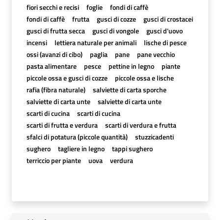
fiori secchi e recisi
foglie
fondi di caffè
fondi di caffè
frutta
gusci di cozze
gusci di crostacei
gusci di frutta secca
gusci di vongole
gusci d'uovo
incensi
lettiera naturale per animali
lische di pesce
ossi (avanzi di cibo)
paglia
pane
pane vecchio
pasta alimentare
pesce
pettine in legno
piante
piccole ossa e gusci di cozze
piccole ossa e lische
rafia (fibra naturale)
salviette di carta sporche
salviette di carta unte
salviette di carta unte
scarti di cucina
scarti di cucina
scarti di frutta e verdura
scarti di verdura e frutta
sfalci di potatura (piccole quantità)
stuzzicadenti
sughero
tagliere in legno
tappi sughero
terriccio per piante
uova
verdura