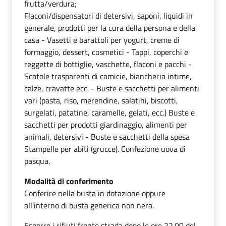
frutta/verdura;
Flaconi/dispensatori di detersivi, saponi, liquidi in
generale, prodotti per la cura della persona e della
casa - Vasetti e barattoli per yogurt, creme di
formaggio, dessert, cosmetici - Tappi, coperchi e
reggette di bottiglie, vaschette, flaconi e pacchi -
Scatole trasparenti di camicie, biancheria intime,
calze, cravatte ecc. - Buste e sacchetti per alimenti
vari (pasta, riso, merendine, salatini, biscotti,
surgelati, patatine, caramelle, gelati, ecc.) Buste e
sacchetti per prodotti giardinaggio, alimenti per
animali, detersivi - Buste e sacchetti della spesa
Stampelle per abiti (grucce). Confezione uova di
pasqua.
Modalità di conferimento
Conferire nella busta in dotazione oppure
all’interno di busta generica non nera.
Esporre i rifiuti fronte strada dopo le ore 22.00 del