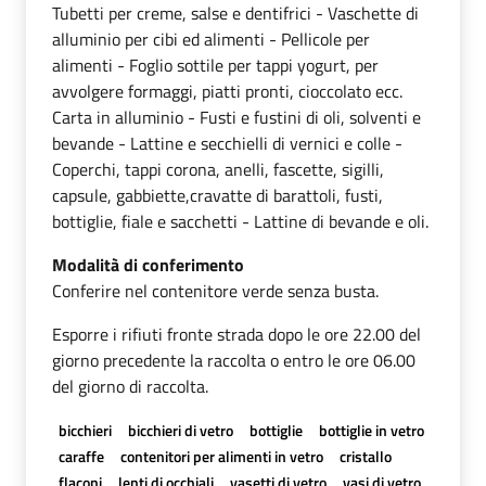
Tubetti per creme, salse e dentifrici - Vaschette di
alluminio per cibi ed alimenti - Pellicole per
alimenti - Foglio sottile per tappi yogurt, per
avvolgere formaggi, piatti pronti, cioccolato ecc.
Carta in alluminio - Fusti e fustini di oli, solventi e
bevande - Lattine e secchielli di vernici e colle -
Coperchi, tappi corona, anelli, fascette, sigilli,
capsule, gabbiette,cravatte di barattoli, fusti,
bottiglie, fiale e sacchetti - Lattine di bevande e oli.
Modalità di conferimento
Conferire nel contenitore verde senza busta.
Esporre i rifiuti fronte strada dopo le ore 22.00 del
giorno precedente la raccolta o entro le ore 06.00
del giorno di raccolta.
bicchieri
bicchieri di vetro
bottiglie
bottiglie in vetro
caraffe
contenitori per alimenti in vetro
cristallo
flaconi
lenti di occhiali
vasetti di vetro
vasi di vetro