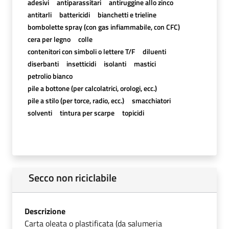
adesivi
antiparassitari
antiruggine allo zinco
antitarli
battericidi
bianchetti e trieline
bombolette spray (con gas infiammabile, con CFC)
cera per legno
colle
contenitori con simboli o lettere T/F
diluenti
diserbanti
insetticidi
isolanti
mastici
petrolio bianco
pile a bottone (per calcolatrici, orologi, ecc.)
pile a stilo (per torce, radio, ecc.)
smacchiatori
solventi
tintura per scarpe
topicidi
Secco non riciclabile
Descrizione
Carta oleata o plastificata (da salumeria