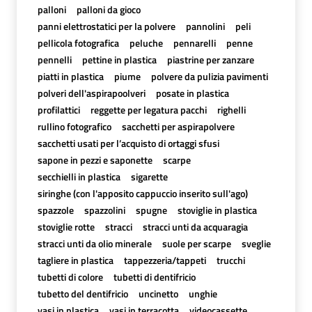
palloni
palloni da gioco
panni elettrostatici per la polvere
pannolini
peli
pellicola fotografica
peluche
pennarelli
penne
pennelli
pettine in plastica
piastrine per zanzare
piatti in plastica
piume
polvere da pulizia pavimenti
polveri dell'aspirapoolveri
posate in plastica
profilattici
reggette per legatura pacchi
righelli
rullino fotografico
sacchetti per aspirapolvere
sacchetti usati per l’acquisto di ortaggi sfusi
sapone in pezzi e saponette
scarpe
secchielli in plastica
sigarette
siringhe (con l'apposito cappuccio inserito sull'ago)
spazzole
spazzolini
spugne
stoviglie in plastica
stoviglie rotte
stracci
stracci unti da acquaragia
stracci unti da olio minerale
suole per scarpe
sveglie
tagliere in plastica
tappezzeria/tappeti
trucchi
tubetti di colore
tubetti di dentifricio
tubetto del dentifricio
uncinetto
unghie
vasi in plastica
vasi in terracotta
videocassette