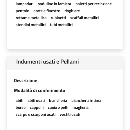
lampadari
onduline in lamiera
paletti per recinzione
pentole
porte e finestre
ringhiere
rottame metallico
rubinetti
scaffali metallici
stendini metallici
tubi metallici
Indumenti usati e Pellami
Descrizione
Modalità di conferimento
abiti
abiti usati
biancheria
biancheria intima
borse
cappelli
cuoio e pelli
maglieria
scarpe e scarponi usati
vestiti usati