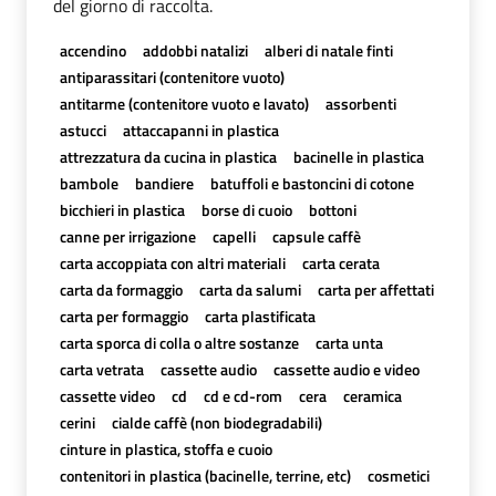
del giorno di raccolta.
accendino
addobbi natalizi
alberi di natale finti
antiparassitari (contenitore vuoto)
antitarme (contenitore vuoto e lavato)
assorbenti
astucci
attaccapanni in plastica
attrezzatura da cucina in plastica
bacinelle in plastica
bambole
bandiere
batuffoli e bastoncini di cotone
bicchieri in plastica
borse di cuoio
bottoni
canne per irrigazione
capelli
capsule caffè
carta accoppiata con altri materiali
carta cerata
carta da formaggio
carta da salumi
carta per affettati
carta per formaggio
carta plastificata
carta sporca di colla o altre sostanze
carta unta
carta vetrata
cassette audio
cassette audio e video
cassette video
cd
cd e cd-rom
cera
ceramica
cerini
cialde caffè (non biodegradabili)
cinture in plastica, stoffa e cuoio
contenitori in plastica (bacinelle, terrine, etc)
cosmetici