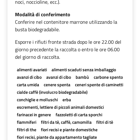
noci, noccioline, ecc.).
Modalità di conferimento
Conferire nel contenitore marrone utilizzando la
busta biodegradabile.
Esporre i rifiuti fronte strada dopo le ore 22.00 del
giorno precedente la raccolta o entro le ore 06.00
del giorno di raccolta.
alimenti avariati
alimenti scaduti senza imballaggio
avanzi di cibo
avanzi di cibo
bambù
carbone spento
carta umida
cenere spenta
ceneri spente di caminetti
cialde caffè (involucro biodegradabile)
conchiglie e molluschi
erba
escrementi, lettiere di piccoli animali domestici
farinacei in genere
fazzoletti di carta sporchi
fiammiferi
filtri da tè, caffè, camomilla
filtri di tè
filtri di the
fiori recisi e piante domestiche
fiori recisi, piante da appartamento tagliate