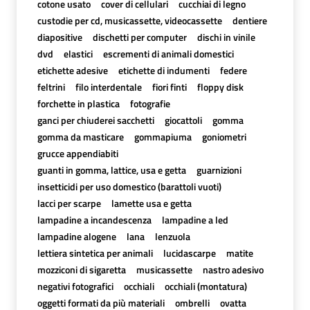
cotone usato
cover di cellulari
cucchiai di legno
custodie per cd, musicassette, videocassette
dentiere
diapositive
dischetti per computer
dischi in vinile
dvd
elastici
escrementi di animali domestici
etichette adesive
etichette di indumenti
federe
feltrini
filo interdentale
fiori finti
floppy disk
forchette in plastica
fotografie
ganci per chiuderei sacchetti
giocattoli
gomma
gomma da masticare
gommapiuma
goniometri
grucce appendiabiti
guanti in gomma, lattice, usa e getta
guarnizioni
insetticidi per uso domestico (barattoli vuoti)
lacci per scarpe
lamette usa e getta
lampadine a incandescenza
lampadine a led
lampadine alogene
lana
lenzuola
lettiera sintetica per animali
lucidascarpe
matite
mozziconi di sigaretta
musicassette
nastro adesivo
negativi fotografici
occhiali
occhiali (montatura)
oggetti formati da più materiali
ombrelli
ovatta