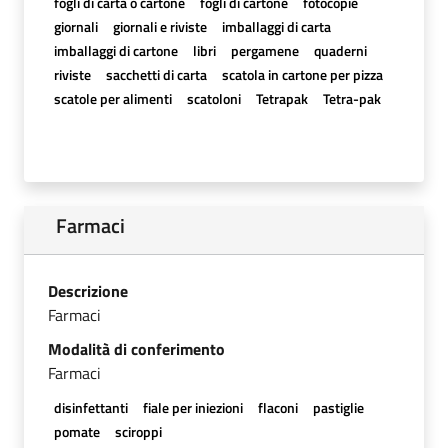
fogli di carta o cartone
fogli di cartone
fotocopie
giornali
giornali e riviste
imballaggi di carta
imballaggi di cartone
libri
pergamene
quaderni
riviste
sacchetti di carta
scatola in cartone per pizza
scatole per alimenti
scatoloni
Tetrapak
Tetra-pak
Farmaci
Descrizione
Farmaci
Modalità di conferimento
Farmaci
disinfettanti
fiale per iniezioni
flaconi
pastiglie
pomate
sciroppi