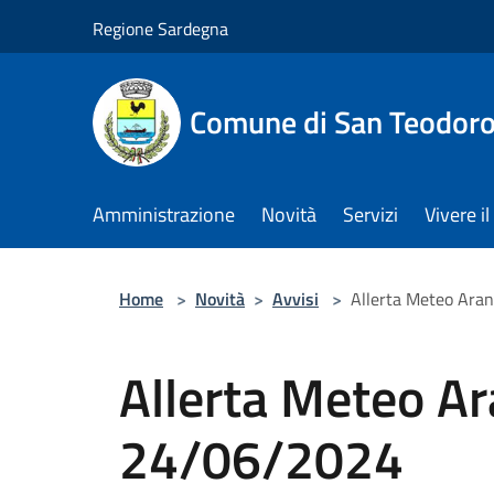
Salta al contenuto principale
Regione Sardegna
Comune di San Teodor
Amministrazione
Novità
Servizi
Vivere 
Home
>
Novità
>
Avvisi
>
Allerta Meteo Ara
Allerta Meteo A
24/06/2024