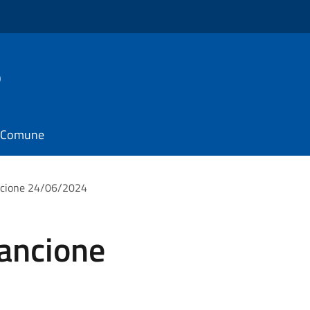
o
il Comune
ncione 24/06/2024
rancione