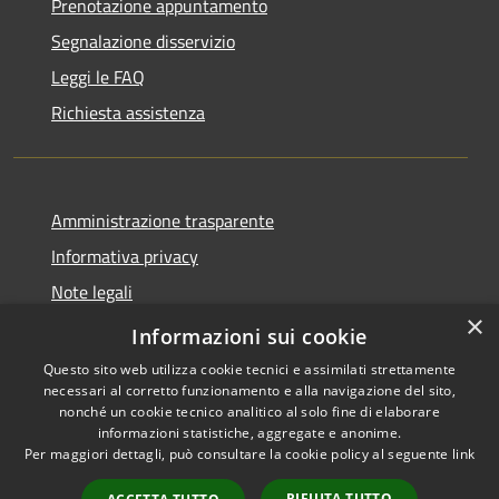
Prenotazione appuntamento
Segnalazione disservizio
Leggi le FAQ
Richiesta assistenza
Amministrazione trasparente
Informativa privacy
Note legali
×
Dichiarazione di accessibilità
Informazioni sui cookie
Questo sito web utilizza cookie tecnici e assimilati strettamente
necessari al corretto funzionamento e alla navigazione del sito,
nonché un cookie tecnico analitico al solo fine di elaborare
informazioni statistiche, aggregate e anonime.
RSS
Copyright © 2026 • Comune di
Per maggiori dettagli, può consultare la cookie policy al seguente
link
Accessibilità
San Teodoro • Powered by
Privacy
Municipium
Accesso
•
RIFIUTA TUTTO