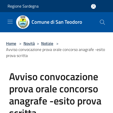
Salta al contenuto principale
Regione Sardegna
Comune di San Teodoro
Home
>
Novità
>
Notizie
>
Avviso convocazione prova orale concorso anagrafe -esito
prova scritta
Avviso convocazione
prova orale concorso
anagrafe -esito prova
scritta