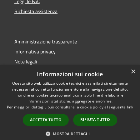
Leggi le FAQ
Richiesta assistenza
Amministrazione trasparente
Informativa privacy
Note legali
×
Dichiarazione di accessibilità
Informazioni sui cookie
Questo sito web utilizza cookie tecnici e assimilati strettamente
necessari al corretto funzionamento e alla navigazione del sito,
nonché un cookie tecnico analitico al solo fine di elaborare
informazioni statistiche, aggregate e anonime.
RSS
Copyright © 2026 • Comune di
Per maggiori dettagli, può consultare la cookie policy al seguente
link
Accessibilità
San Teodoro • Powered by
Privacy
Municipium
Accesso
•
RIFIUTA TUTTO
ACCETTA TUTTO
Cookie
redazione
Mappa del sito
MOSTRA DETTAGLI