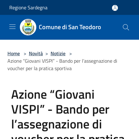
Salta al contenuto principale
Regione Sardegna
Comune di San Teodoro
Home
>
Novità
>
Notizie
>
Azione “Giovani VISPI” - Bando per l’assegnazione di
voucher per la pratica sportiva
Azione “Giovani
VISPI” - Bando per
l’assegnazione di
voucher per la pratica