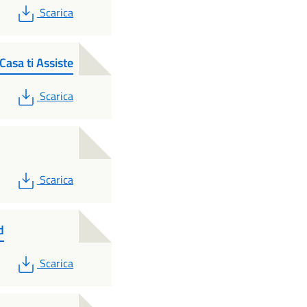
PDF
Scarica
asa ti Assiste
PDF
Scarica
PDF
Scarica
d
PDF
Scarica