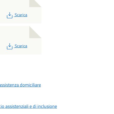
PDF
Scarica
PDF
Scarica
assistenza domiciliare
io assistenziali e di inclusione