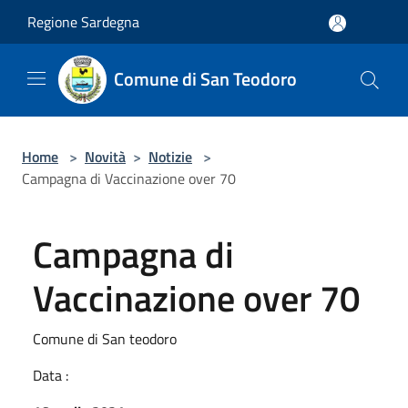
Salta al contenuto principale
Regione Sardegna
Comune di San Teodoro
Home
>
Novità
>
Notizie
>
Campagna di Vaccinazione over 70
Campagna di
Vaccinazione over 70
Comune di San teodoro
Data :