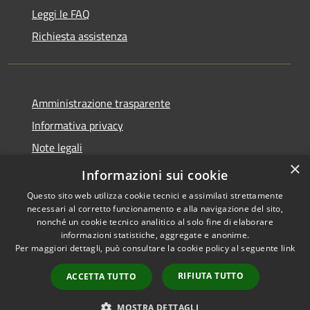
Leggi le FAQ
Richiesta assistenza
Amministrazione trasparente
Informativa privacy
Note legali
×
Dichiarazione di accessibilità
Informazioni sui cookie
Questo sito web utilizza cookie tecnici e assimilati strettamente
necessari al corretto funzionamento e alla navigazione del sito,
nonché un cookie tecnico analitico al solo fine di elaborare
informazioni statistiche, aggregate e anonime.
RSS
Copyright © 2026 • Comune di
Per maggiori dettagli, può consultare la cookie policy al seguente
link
Accessibilità
San Teodoro • Powered by
Privacy
Municipium
Accesso
•
RIFIUTA TUTTO
ACCETTA TUTTO
Cookie
redazione
Mappa del sito
MOSTRA DETTAGLI