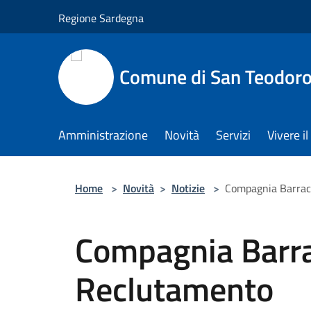
Salta al contenuto principale
Regione Sardegna
Comune di San Teodor
Amministrazione
Novità
Servizi
Vivere 
Home
>
Novità
>
Notizie
>
Compagnia Barrac
Compagnia Barra
Reclutamento