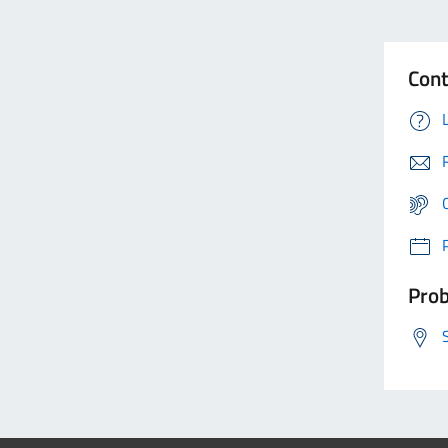
Cont
Prob