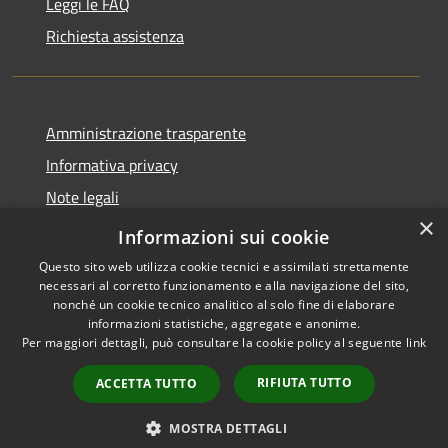
Leggi le FAQ
Richiesta assistenza
Amministrazione trasparente
Informativa privacy
Note legali
×
Dichiarazione di accessibilità
Informazioni sui cookie
Questo sito web utilizza cookie tecnici e assimilati strettamente
necessari al corretto funzionamento e alla navigazione del sito,
nonché un cookie tecnico analitico al solo fine di elaborare
informazioni statistiche, aggregate e anonime.
RSS
Copyright © 2026 • Comune di
Per maggiori dettagli, può consultare la cookie policy al seguente
link
Accessibilità
San Teodoro • Powered by
Privacy
Municipium
Accesso
•
RIFIUTA TUTTO
ACCETTA TUTTO
Cookie
redazione
Mappa del sito
MOSTRA DETTAGLI